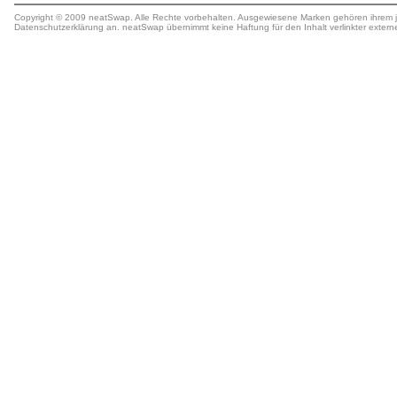
Copyright © 2009 neatSwap. Alle Rechte vorbehalten. Ausgewiesene Marken gehören ihrem j
Datenschutzerklärung
an. neatSwap übernimmt keine
Haftung
für den Inhalt verlinkter extern