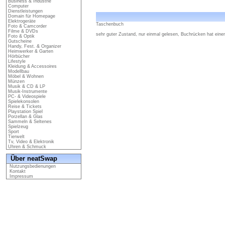
Business & Industrie
Computer
Dienstleistungen
Domain für Homepage
Elektrogeräte
Taschenbuch
Foto & Camcorder
Filme & DVDs
sehr guter Zustand, nur einmal gelesen, Buchrücken hat ein
Foto & Optik
Gutscheine
Handy, Fest. & Organizer
Heimwerker & Garten
Hörbücher
Lifestyle
Kleidung & Accessoires
Modellbau
Möbel & Wohnen
Münzen
Musik & CD & LP
Musik-Instrumente
PC- & Videospiele
Spielekonsolen
Reise & Tickets
Playstation Spiel
Porzellan & Glas
Sammeln & Seltenes
Spielzeug
Sport
Tierwelt
Tv, Video & Elektronik
Uhren & Schmuck
Über neatSwap
Nutzungsbedienungen
Kontakt
Impressum