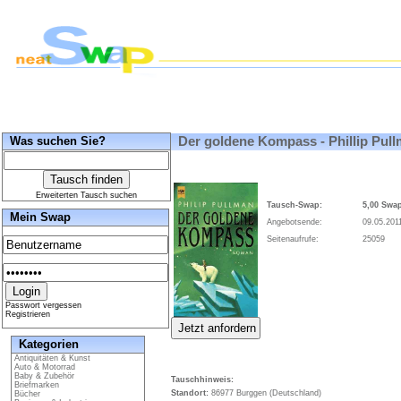
Was suchen Sie?
Der goldene Kompass - Phillip Pul
Erweiterten Tausch suchen
Tausch-Swap:
5,00 Swa
Mein Swap
Angebotsende:
09.05.2011
Seitenaufrufe:
25059
Passwort vergessen
Registrieren
Kategorien
Antiquitäten & Kunst
Auto & Motorrad
Baby & Zubehör
Tauschhinweis:
Briefmarken
Standort:
86977 Burggen (Deutschland)
Bücher