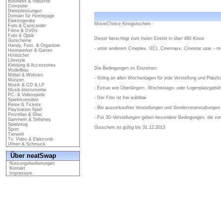
Business & Industrie
Computer
Dienstleistungen
Domain für Homepage
Elektrogeräte
MovieChoice Kinogutschein -
Foto & Camcorder
Filme & DVDs
Foto & Optik
Dieser berechtigt zum freien Eintritt in über 460 Kinos
Gutscheine
Handy, Fest. & Organizer
- unter anderem Cineplex, UCI, Cinemaxx, Cinestar usw. - m
Heimwerker & Garten
Hörbücher
Lifestyle
Kleidung & Accessoires
Die Bedingungen im Einzelnen:
Modellbau
Möbel & Wohnen
- Gültig an allen Wochentagen für jede Vorstellung und Platzk
Münzen
Musik & CD & LP
- Extras wie Überlängen-, Wochentags- oder Logenplatzgebühr
Musik-Instrumente
PC- & Videospiele
- Der Film ist frei wählbar
Spielekonsolen
Reise & Tickets
- Bei ausverkauften Vorstellungen und Sonderveranstaltungen
Playstation Spiel
Porzellan & Glas
- Für 3D-Vorstellungen gelten besondere Bedingungen, die vo
Sammeln & Seltenes
Spielzeug
Gutschein ist gültig bis 31.12.2013
Sport
Tierwelt
Tv, Video & Elektronik
Uhren & Schmuck
Über neatSwap
Nutzungsbedienungen
Kontakt
Impressum