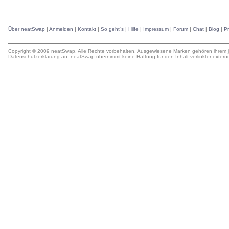
Über neatSwap
|
Anmelden
|
Kontakt
|
So geht`s
|
Hilfe
|
Impressum
|
Forum
|
Chat
|
Blog
|
P
Copyright © 2009 neatSwap. Alle Rechte vorbehalten. Ausgewiesene Marken gehören ihrem j
Datenschutzerklärung
an. neatSwap übernimmt keine
Haftung
für den Inhalt verlinkter extern