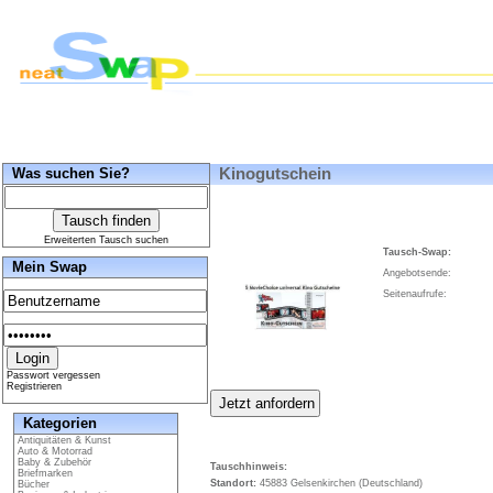
Was suchen Sie?
Kinogutschein
Erweiterten Tausch suchen
Tausch-Swap:
Mein Swap
Angebotsende:
Seitenaufrufe:
Passwort vergessen
Registrieren
Kategorien
Antiquitäten & Kunst
Auto & Motorrad
Baby & Zubehör
Tauschhinweis:
Briefmarken
Standort:
45883 Gelsenkirchen (Deutschland)
Bücher